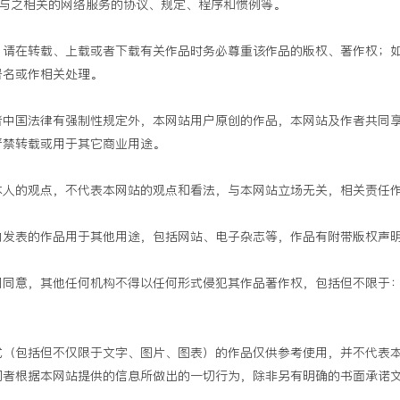
与之相关的网络服务的协议、规定、程序和惯例等。
：请在转载、上载或者下载有关作品时务必尊重该作品的版权、著作权；
署名或作相关处理。
者中国法律有强制性规定外，本网站用户原创的作品，本网站及作者共同
严禁转载或用于其它商业用途。
本人的观点，不代表本网站的观点和看法，与本网站立场无关，相关责任
内发表的作品用于其他用途，包括网站、电子杂志等，作品有附带版权声
同同意，其他任何机构不得以任何形式侵犯其作品著作权，包括但不限于
式（包括但不仅限于文字、图片、图表）的作品仅供参考使用，并不代表
问者根据本网站提供的信息所做出的一切行为，除非另有明确的书面承诺