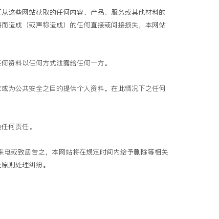
证从这些网站获取的任何内容、产品、服务或其他材料的
料而造成（或声称造成）的任何直接或间接损失，本网站
任何资料以任何方式泄露给任何一方。
求或为公共安全之目的提供个人资料。在此情况下之任何
负任何责任。
来电或致函告之，本网站将在规定时间内给予删除等相关
正原则处理纠纷。