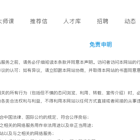
大师课
推荐信
人才库
招聘
动态
免责申明
站服务之前，请务必仔细阅读本条款并同意本声明。访问者访问本网站的
异议的认可；如有异议，请立即跟本网站协商，并取得本网站的书面同意
相关的所有行为（包括但不慎的态问浏览、利用、转载、宣传介绍）时，
的各类合法权利与利益，不得利用本网站以任何方式直接或者间接的从事
合中国法律、国际公约的规定、符合公序良俗；
之相关的网络服务用作非法用途以及非正当用途；
站以及与之相关的网络服务；