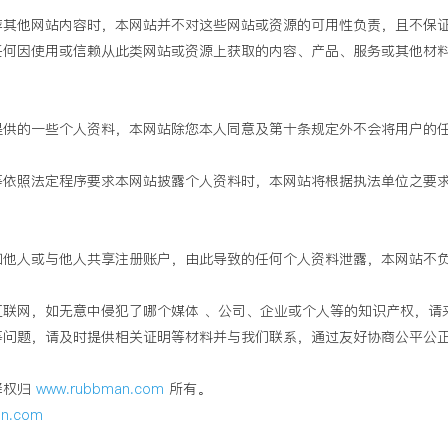
荐其他网站内容时，本网站并不对这些网站或资源的可用性负责，且不保
任何因使用或信赖从此类网站或资源上获取的内容、产品、服务或其他材
提供的一些个人资料，本网站除您本人同意及第十条规定外不会将用户的
等依照法定程序要求本网站披露个人资料时，本网站将根据执法单位之要
。
知他人或与他人共享注册账户，由此导致的任何个人资料泄露，本网站不
互联网，如无意中侵犯了哪个媒体 、公司、企业或个人等的知识产权，请
等问题，请及时提供相关证明等材料并与我们联系，通过友好协商公平公
释权归
www.rubbman.com
所有。
n.com